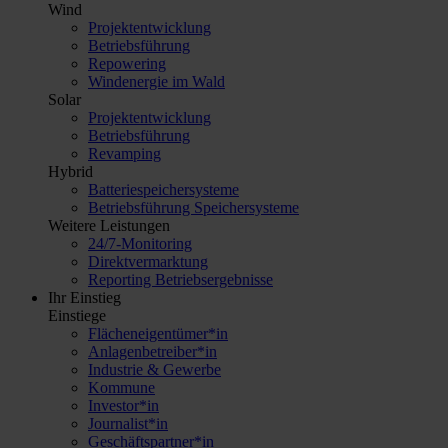
Wind
Projektentwicklung
Betriebsführung
Repowering
Windenergie im Wald
Solar
Projektentwicklung
Betriebsführung
Revamping
Hybrid
Batteriespeichersysteme
Betriebsführung Speichersysteme
Weitere Leistungen
24/7-Monitoring
Direktvermarktung
Reporting Betriebsergebnisse
Ihr Einstieg
Einstiege
Flächeneigentümer*in
Anlagenbetreiber*in
Industrie & Gewerbe
Kommune
Investor*in
Journalist*in
Geschäftspartner*in