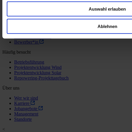
Flächeneigentümer*in
Auswahl erlauben
Anlagenbetreiber*in
Industrie & Gewerbe
Kommune
Investor*in
Ablehnen
Journalist*in
Geschäftspartner*in
Bewerber*in
Häufig besucht
Betriebsführung
Projektentwicklung Wind
Projektentwicklung Solar
Repowering-Projekttagebuch
Über uns
Wer wir sind
Karriere
Jobangebote
Management
Standorte
<