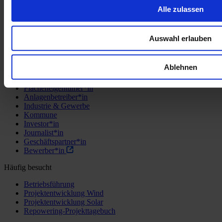
wurde mit größter Sorgfalt erstellt und wird regelmäßig aktualisiert,
Alle zulassen
um die aktuellen Anforderungen und Standards zu erfüllen.
Dennoch können Fehler nicht völlig ausgeschlossen werden. Falls
Sie Fehler in dieser Erklärung finden, bitten wir um eine kurze
Rückmeldung über die Kontaktwege, wie sie in diesem Dokument
Auswahl erlauben
aufgeführt sind.
Die Erklärung wurde zuletzt am 12.03.2026 überprüft.
Ablehnen
Ihr Einstieg
Flächeneigentümer*in
Anlagenbetreiber*in
Industrie & Gewerbe
Kommune
Investor*in
Journalist*in
Geschäftspartner*in
Bewerber*in
Häufig besucht
Betriebsführung
Projektentwicklung Wind
Projektentwicklung Solar
Repowering-Projekttagebuch