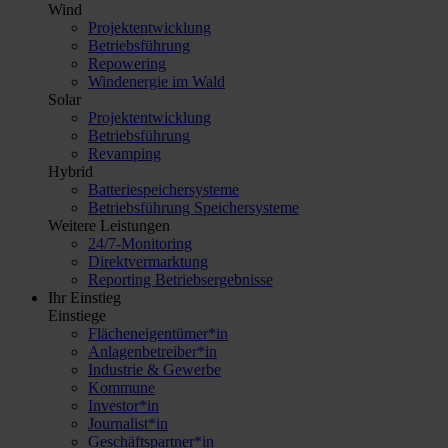
Wind
Projektentwicklung
Betriebsführung
Repowering
Windenergie im Wald
Solar
Projektentwicklung
Betriebsführung
Revamping
Hybrid
Batteriespeichersysteme
Betriebsführung Speichersysteme
Weitere Leistungen
24/7-Monitoring
Direktvermarktung
Reporting Betriebsergebnisse
Ihr Einstieg
Einstiege
Flächeneigentümer*in
Anlagenbetreiber*in
Industrie & Gewerbe
Kommune
Investor*in
Journalist*in
Geschäftspartner*in