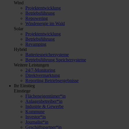
Wind
Projektentwicklung
Betriebsführung
Repowering
Windenergie im Wald
Solar
Projektentwicklung
Betriebsführung
Revamping
Hybrid
Batteriespeichersysteme
Betriebsführung Speichersysteme
Weitere Leistungen
24/7-Monitoring
Direktvermarktung
Reporting Betriebsergebnisse
Ihr Einstieg
Einstiege
Flächeneigentümer*in
Anlagenbetreiber*in
Industrie & Gewerbe
Kommune
Investor*in
Journalist*in
Geschäftspartner*in