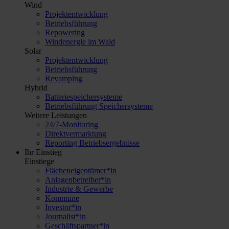
Wind
Projektentwicklung
Betriebsführung
Repowering
Windenergie im Wald
Solar
Projektentwicklung
Betriebsführung
Revamping
Hybrid
Batteriespeichersysteme
Betriebsführung Speichersysteme
Weitere Leistungen
24/7-Monitoring
Direktvermarktung
Reporting Betriebsergebnisse
Ihr Einstieg
Einstiege
Flächeneigentümer*in
Anlagenbetreiber*in
Industrie & Gewerbe
Kommune
Investor*in
Journalist*in
Geschäftspartner*in