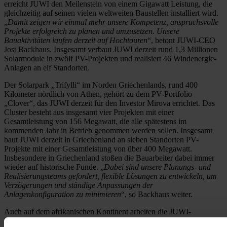
erreicht JUWI den Meilenstein von einem Gigawatt Leistung, die
gleichzeitig auf seinen vielen weltweiten Baustellen installiert wird.
„
Damit zeigen wir einmal mehr unsere Kompetenz, anspruchsvolle
Projekte erfolgreich zu planen und umzusetzen. Unsere
Bauaktivitäten laufen derzeit auf Hochtouren
“, betont JUWI-CEO
Jost Backhaus. Insgesamt verbaut JUWI derzeit rund 1,3 Millionen
Solarmodule in zwölf PV-Projekten und realisiert 46 Windenergie-
Anlagen an elf Standorten.
Der Solarpark „Trifylli“ im Norden Griechenlands, rund 400
Kilometer nördlich von Athen, gehört zu dem PV-Portfolio
„Clover“, das JUWI derzeit für den Investor Mirova errichtet. Das
Cluster besteht aus insgesamt vier Projekten mit einer
Gesamtleistung von 156 Megawatt, die alle spätestens im
kommenden Jahr in Betrieb genommen werden sollen. Insgesamt
baut JUWI derzeit in Griechenland an sieben Standorten PV-
Projekte mit einer Gesamtleistung von über 400 Megawatt.
Insbesondere in Griechenland stoßen die Bauarbeiter dabei immer
wieder auf historische Funde. „
Dabei sind unsere Planungs- und
Realisierungsteams gefordert, flexible Lösungen zu entwickeln, um
Verzögerungen und ständige Anpassungen der
Anlagenkonfiguration zu minimieren
“, so Backhaus weiter.
Auch auf dem afrikanischen Kontinent arbeiten die JUWI-
Beschäftigten an der Realisierung erneuerbarer Energieanlagen. Fast