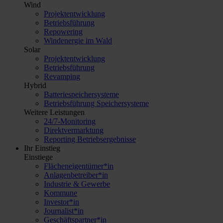
Wind
Projektentwicklung
Betriebsführung
Repowering
Windenergie im Wald
Solar
Projektentwicklung
Betriebsführung
Revamping
Hybrid
Batteriespeichersysteme
Betriebsführung Speichersysteme
Weitere Leistungen
24/7-Monitoring
Direktvermarktung
Reporting Betriebsergebnisse
Ihr Einstieg
Einstiege
Flächeneigentümer*in
Anlagenbetreiber*in
Industrie & Gewerbe
Kommune
Investor*in
Journalist*in
Geschäftspartner*in