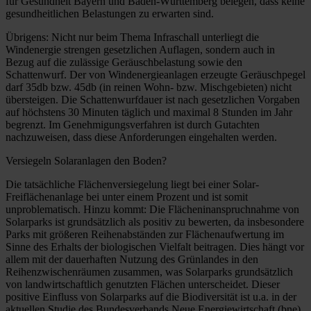
für Gesundheit Bayern und Baden-Württemberg belegen, dass keine
gesundheitlichen Belastungen zu erwarten sind.
Übrigens: Nicht nur beim Thema Infraschall unterliegt die
Windenergie strengen gesetzlichen Auflagen, sondern auch in
Bezug auf die zulässige Geräuschbelastung sowie den
Schattenwurf. Der von Windenergieanlagen erzeugte Geräuschpegel
darf 35db bzw. 45db (in reinen Wohn- bzw. Mischgebieten) nicht
übersteigen. Die Schattenwurfdauer ist nach gesetzlichen Vorgaben
auf höchstens 30 Minuten täglich und maximal 8 Stunden im Jahr
begrenzt. Im Genehmigungsverfahren ist durch Gutachten
nachzuweisen, dass diese Anforderungen eingehalten werden.
Versiegeln Solaranlagen den Boden?
Die tatsächliche Flächenversiegelung liegt bei einer Solar-
Freiflächenanlage bei unter einem Prozent und ist somit
unproblematisch. Hinzu kommt: Die Flächeninanspruchnahme von
Solarparks ist grundsätzlich als positiv zu bewerten, da insbesondere
Parks mit größeren Reihenabständen zur Flächenaufwertung im
Sinne des Erhalts der biologischen Vielfalt beitragen. Dies hängt vor
allem mit der dauerhaften Nutzung des Grünlandes in den
Reihenzwischenräumen zusammen, was Solarparks grundsätzlich
von landwirtschaftlich genutzten Flächen unterscheidet. Dieser
positive Einfluss von Solarparks auf die Biodiversität ist u.a. in der
aktuellen Studie des Bundesverbands Neue Energiewirtschaft (bne)