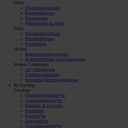
Wind
Projektentwicklung
Betriebsführung
Repowering
Windenergie im Wald
Solar
Projektentwicklung
Betriebsführung
Revamping
Hybrid
Batteriespeichersysteme
Betriebsführung Speichersysteme
Weitere Leistungen
24/7-Monitoring
Direktvermarktung
Reporting Betriebsergebnisse
Ihr Einstieg
Einstiege
Flächeneigentümer*in
Anlagenbetreiber*in
Industrie & Gewerbe
Kommune
Investor*in
Journalist*in
Geschäftspartner*in