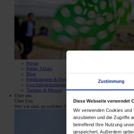
Presse
Public Affairs
Blog
Publikationen & Downloads
Zustimmung
Geschäftsdokumente
Termine & Messen
Über uns
Diese Webseite verwendet 
Über Uns
Wer wir sind, an welchen Standorten wir vertreten sind und wel
Wir verwenden Cookies und T
anzubieten und die Zugriffe 
betreffend Ihre Nutzung uns
gespeichert. Außerdem geben