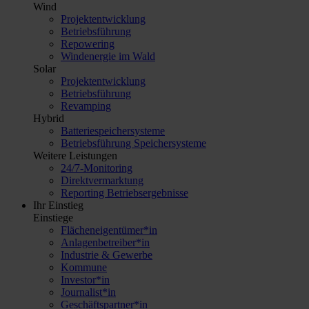
Wind
Projektentwicklung
Betriebsführung
Repowering
Windenergie im Wald
Solar
Projektentwicklung
Betriebsführung
Revamping
Hybrid
Batteriespeichersysteme
Betriebsführung Speichersysteme
Weitere Leistungen
24/7-Monitoring
Direktvermarktung
Reporting Betriebsergebnisse
Ihr Einstieg
Einstiege
Flächeneigentümer*in
Anlagenbetreiber*in
Industrie & Gewerbe
Kommune
Investor*in
Journalist*in
Geschäftspartner*in