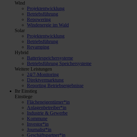
Wind
Projektentwicklung
Betriebsführung
Repowering
Windenergie im Wald
Solar
Projektentwicklung
Betriebsführung
Revamping
Hybrid
Batteriespeichersysteme
Betriebsführung Speichersysteme
Weitere Leistungen
24/7-Monitoring
Direktvermarktung
Reporting Betriebsergebnisse
Ihr Einstieg
Einstiege
Flächeneigentümer*in
Anlagenbetreiber*in
Industrie & Gewerbe
Kommune
Investor*in
Journalist*in
Geschäftspartner*in